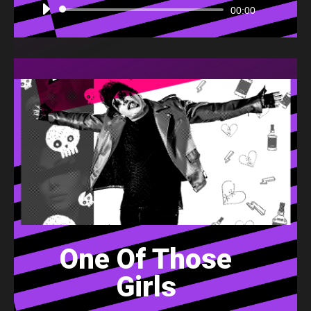
Audio
00:00
Player
One Of Those
Girls