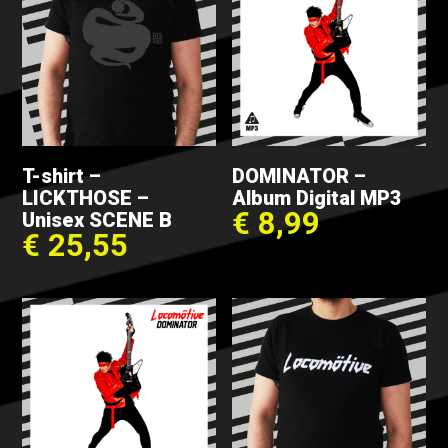
T-shirt –
DOMINATOR –
LICKTHOSE –
Album Digital MP3
€
8,99
Unisex SCENE B
€
25,55