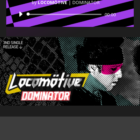
by
LOCOMÖTIVE
|
DOMINATOR
Audio
00:00
Player